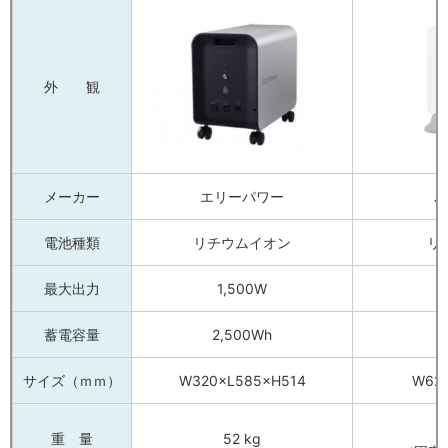
外 観
メーカー
エリーパワー
パ
電池種類
リチウムイオン
リ
最大出力
1,500W
蓄電容量
2,500Wh
サイズ（ｍｍ）
W320×L585×H514
W62
重 量
52 kg