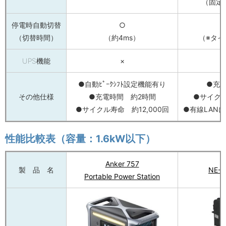
（固定ｽ
停電時自動切替
○
○
（切替時間）
（約4ms）
（※タイ
UPS機能
×
●自動ﾋﾟｰｸｼﾌﾄ設定機能有り
●充
その他仕様
●充電時間 約2時間
●サイクル
●サイクル寿命 約12,000回
●有線LANによ
性能比較表（容量：1.6kW以下）
Anker 757
製 品 名
NE-B
Portable Power Station