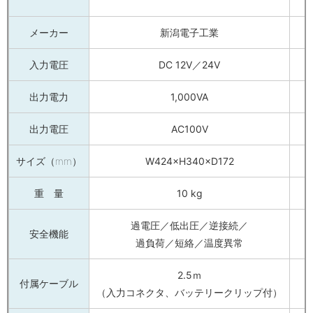
メーカー
新潟電子工業
入力電圧
DC 12V／24V
出力電力
1,000VA
出力電圧
AC100V
サイズ（mm）
W424×H340×D172
重 量
10 kg
過電圧／低出圧／逆接続／
安全機能
過負荷／短絡／温度異常
2.5ｍ
付属ケーブル
（入力コネクタ、バッテリークリップ付）