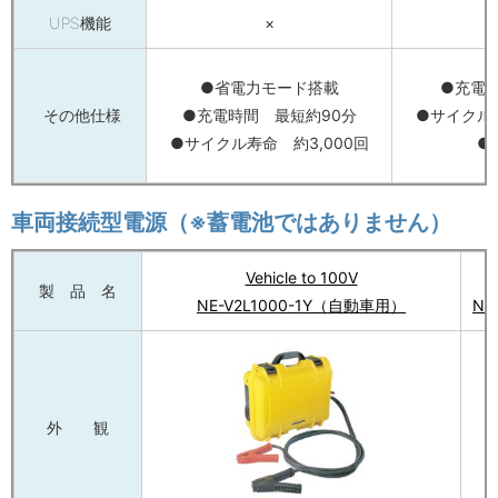
UPS機能
×
●省電力モード搭載
●充電
その他仕様
●充電時間 最短約90分
●サイクル寿
●サイクル寿命 約3,000回
●
車両接続型電源（※蓄電池ではありません）
Vehicle to 100V
製 品 名
NE-V2L1000-1Y（自動車用）
NE
外 観