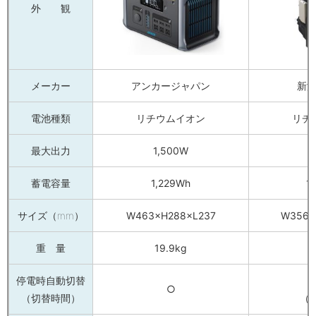
外 観
メーカー
アンカージャパン
新
電池種類
リチウムイオン
リチ
最大出力
1,500W
1
蓄電容量
1,229Wh
1
サイズ（mm）
W463×H288×L237
W356×
重 量
19.9kg
停電時自動切替
○
（切替時間）
（約