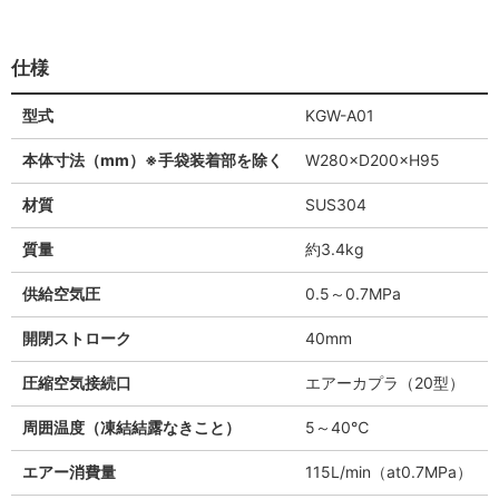
仕様
型式
KGW-A01
本体寸法（mm）※手袋装着部を除く
W280×D200×H95
材質
SUS304
質量
約3.4kg
供給空気圧
0.5～0.7MPa
開閉ストローク
40mm
圧縮空気接続口
エアーカプラ（20型）
周囲温度（凍結結露なきこと）
5～40℃
エアー消費量
115L/min（at0.7MPa） *