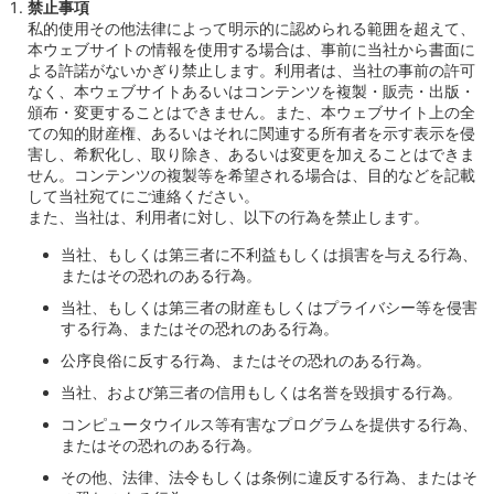
禁止事項
私的使用その他法律によって明示的に認められる範囲を超えて、
本ウェブサイトの情報を使用する場合は、事前に当社から書面に
よる許諾がないかぎり禁止します。利用者は、当社の事前の許可
なく、本ウェブサイトあるいはコンテンツを複製・販売・出版・
頒布・変更することはできません。また、本ウェブサイト上の全
ての知的財産権、あるいはそれに関連する所有者を示す表示を侵
害し、希釈化し、取り除き、あるいは変更を加えることはできま
せん。コンテンツの複製等を希望される場合は、目的などを記載
して当社宛てにご連絡ください。
また、当社は、利用者に対し、以下の行為を禁止します。
当社、もしくは第三者に不利益もしくは損害を与える行為、
またはその恐れのある行為。
当社、もしくは第三者の財産もしくはプライバシー等を侵害
する行為、またはその恐れのある行為。
公序良俗に反する行為、またはその恐れのある行為。
当社、および第三者の信用もしくは名誉を毀損する行為。
コンピュータウイルス等有害なプログラムを提供する行為、
またはその恐れのある行為。
その他、法律、法令もしくは条例に違反する行為、またはそ