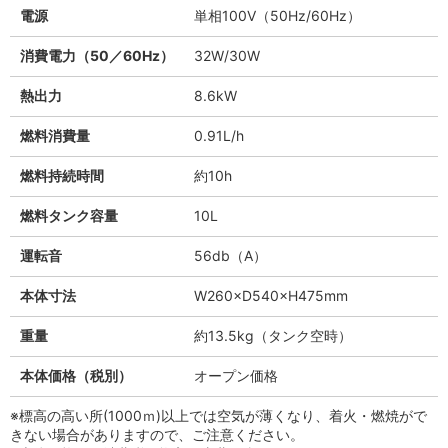
電源
単相100V（50Hz/60Hz）
消費電力（50／60Hz）
32W/30W
熱出力
8.6kW
燃料消費量
0.91L/h
燃料持続時間
約10h
燃料タンク容量
10L
運転音
56db（A）
本体寸法
W260×D540×H475mm
重量
約13.5kg（タンク空時）
本体価格（税別）
オープン価格
※標高の高い所(1000ｍ)以上では空気が薄くなり、着火・燃焼がで
きない場合がありますので、ご注意ください。