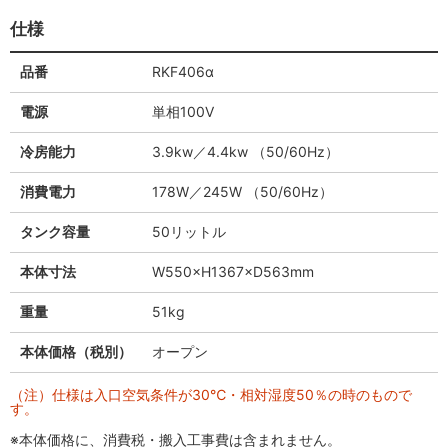
仕様
品番
RKF406α
電源
単相100V
冷房能力
3.9kw／4.4kw （50/60Hz）
消費電力
178W／245W （50/60Hz）
タンク容量
50リットル
本体寸法
W550×H1367×D563mm
重量
51kg
本体価格（税別）
オープン
（注）仕様は入口空気条件が30℃・相対湿度50％の時のもので
す。
※本体価格に、消費税・搬入工事費は含まれません。